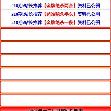
218期:站长推荐
【金牌绝杀两合】
资料已公開
218期:站长推荐
【超准稳杀半头】
资料已公開
218期:站长推荐
【金牌绝杀一段】
资料已公開