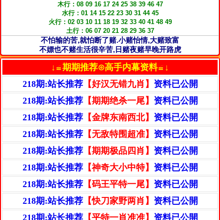
木行：08 09 16 17 24 25 38 39 46 47
水行：01 14 15 22 23 30 31 44 45
火行：02 03 10 11 18 19 32 33 40 41 48 49
土行：06 07 20 21 28 29 36 37
不怕输的苦,就怕断了赌.小赌怡情,大赌致富
不嫖也不赌生活很辛苦,日赌夜赌早晚开路虎
↓≌期期推荐⊙高手内幕资料≌↓
218期:站长推荐
【好汉无错九肖】
资料已公開
218期:站长推荐
【期期绝杀一尾】
资料已公開
218期:站长推荐
【金牌东南西北】
资料已公開
218期:站长推荐
【无敌特围超准】
资料已公開
218期:站长推荐
【期期极品四肖】
资料已公開
218期:站长推荐
【神奇大小中特】
资料已公開
218期:站长推荐
【码王平特一尾】
资料已公開
218期:站长推荐
【快刀家野两肖】
资料已公開
218期:站长推荐
【平特一肖准准】
资料已公開