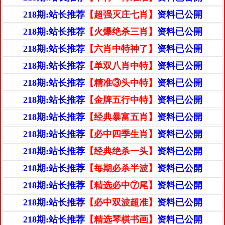
218期:站长推荐
【超强灭庄七肖】
资料已公開
218期:站长推荐
【火爆绝杀三肖】
资料已公開
218期:站长推荐
【六肖中特神了】
资料已公開
218期:站长推荐
【单双八肖中特】
资料已公開
218期:站长推荐
【精准③头中特】
资料已公開
218期:站长推荐
【金牌五行中特】
资料已公開
218期:站长推荐
【经典暴富五肖】
资料已公開
218期:站长推荐
【必中四季生肖】
资料已公開
218期:站长推荐
【经典绝杀一头】
资料已公開
218期:站长推荐
【每期必杀半波】
资料已公開
218期:站长推荐
【精选必中⑦尾】
资料已公開
218期:站长推荐
【必中双波超准】
资料已公開
218期:站长推荐
【精选琴棋书画】
资料已公開