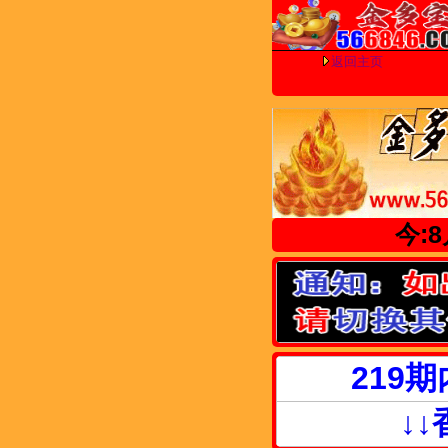
返回主页
今:
8
219
↓