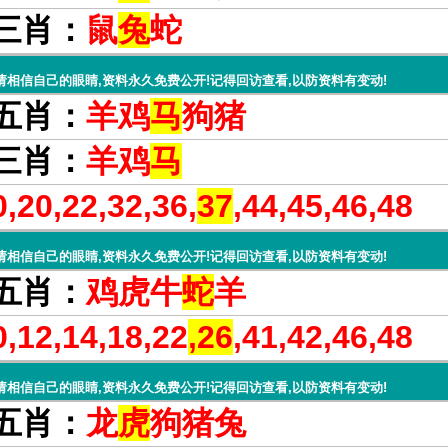
选三肖：
鼠
兔
蛇
相信自己的眼睛,资料永久免费公开!记得回访查看,以防资料有变动!
中五肖：
羊鸡
马
狗猪
选三肖：
羊鸡
马
0,20,22,32,36,
37
,44,45,46,48
相信自己的眼睛,资料永久免费公开!记得回访查看,以防资料有变动!
中五肖：
鸡虎牛
蛇
羊
0,12,14,18,22
,26
,41,42,46,48
相信自己的眼睛,资料永久免费公开!记得回访查看,以防资料有变动!
中五肖：
龙
虎
狗猪兔