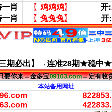
特一肖
〖鸡鸡鸡〗
开:
特一肖
〖兔兔兔〗
开:
→【三期必出】→连准28期★稳中
只要你来→金多宝
09163.com
←定有收
本站备用网址
96.com
822853
63.com
422833