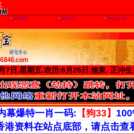
彩色图库
开奖记录
特码统计器
月
7
日.
星期五.
农历:
6
月
25
日.
煞
東.
正冲生
期内幕爆特一肖一码:
【狗33】
10
↓香港资料在站点底部，请点击查看