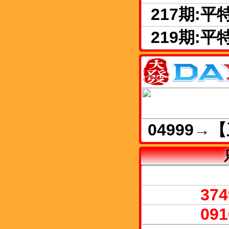
217期:平
219期:平
04999
374
091