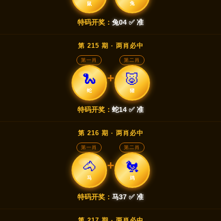
兔
鼠
特码开奖：
兔04 ✅ 准
第 215 期 · 两肖必中
第一肖
第二肖
+
🐍
🐷
蛇
猪
特码开奖：
蛇14 ✅ 准
第 216 期 · 两肖必中
第一肖
第二肖
+
🐴
🐔
马
鸡
特码开奖：
马37 ✅ 准
第 217 期 · 两肖必中