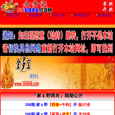
返回主页
彩色图库
开奖记录
特码统计器
收藏本站
「家￠野两肖」期期公开
198期:家￠野
【
野兽
+牛狗】
开
:
鼠07
准
200期:家￠野
【家畜+虎
龙
】
开
:
龙39
准