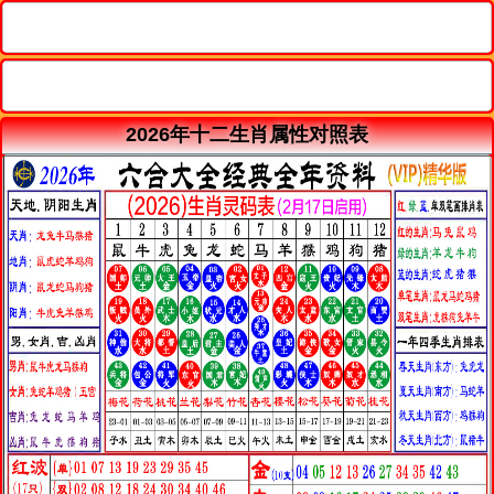
2026年十二生肖属性对照表